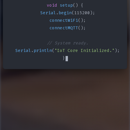
void
setup
() {

Serial
.
begin
(115200);

connectWiFi
();

connectMQTT
();

// System ready.
Serial
.
println
(
"IoT Core Initialized."
);

}