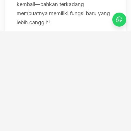
kembali—bahkan terkadang
membuatnya memiliki fungsi baru yang
lebih canggih!
Mulai dari bereksperimen dengan sistem
IoT berbasis Arduino, membedah mesin,
hingga merancang modul
custom
, saya
selalu mendokumentasikan setiap
eksperimen "gila" saya melalui blog ini
serta kanal YouTube saya. Selamat
datang di ruang kerja *out-of-the-box*
saya!