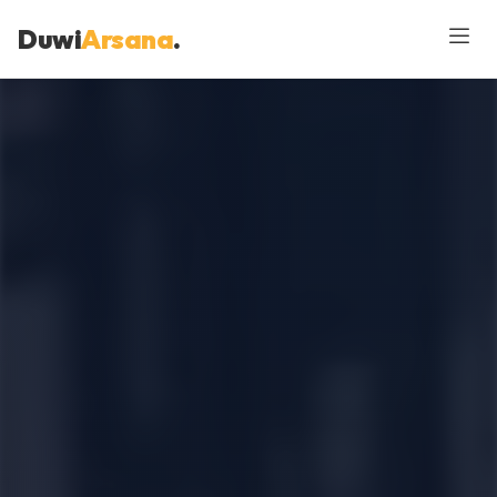
Duwi
Arsana
.