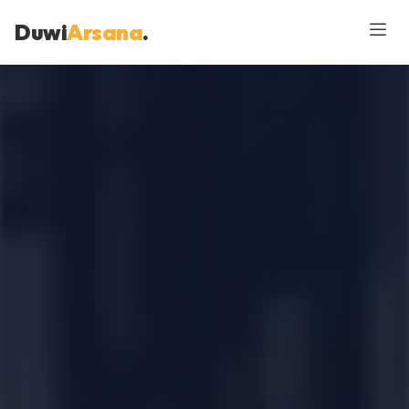
Duwi
Arsana
.