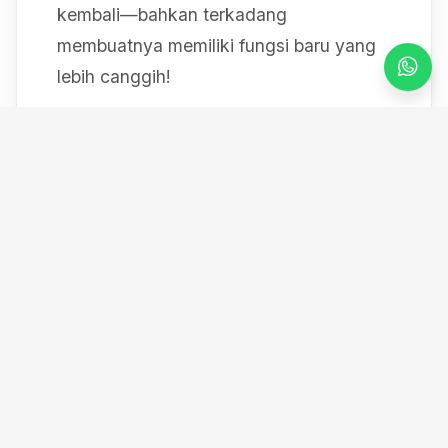
kembali—bahkan terkadang
membuatnya memiliki fungsi baru yang
lebih canggih!
Mulai dari bereksperimen dengan sistem
IoT berbasis Arduino, membedah mesin,
hingga merancang modul
custom
, saya
selalu mendokumentasikan setiap
eksperimen "gila" saya melalui blog ini
serta kanal YouTube saya. Selamat
datang di ruang kerja *out-of-the-box*
saya!