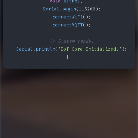
void
setup
() {

Serial
.
begin
(115200);

connectWiFi
();

connectMQTT
();

// System ready.
Serial
.
println
(
"IoT Core Initialized."
);

}