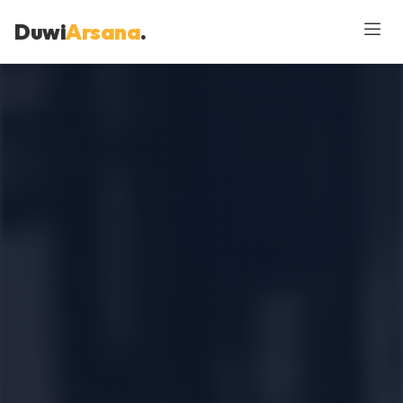
Duwi
Arsana
.