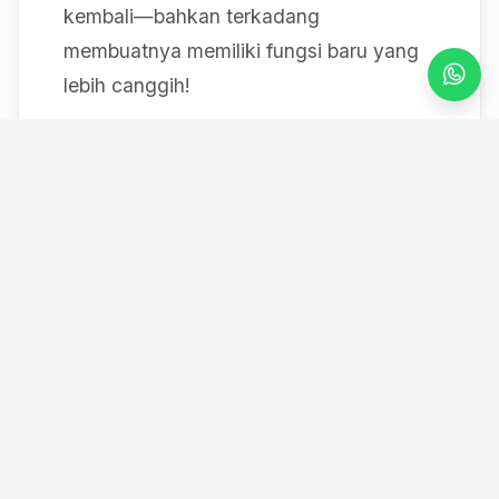
kembali—bahkan terkadang
membuatnya memiliki fungsi baru yang
lebih canggih!
Mulai dari bereksperimen dengan sistem
IoT berbasis Arduino, membedah mesin,
hingga merancang modul
custom
, saya
selalu mendokumentasikan setiap
eksperimen "gila" saya melalui blog ini
serta kanal YouTube saya. Selamat
datang di ruang kerja *out-of-the-box*
saya!