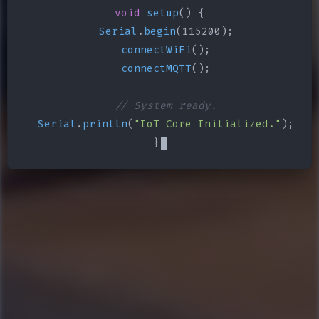
void
setup
() {

Serial
.
begin
(115200);

connectWiFi
();

connectMQTT
();

// System ready.
Serial
.
println
(
"IoT Core Initialized."
);

}