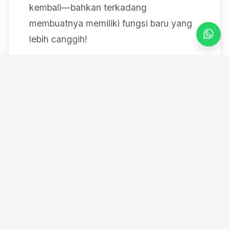
kembali—bahkan terkadang
membuatnya memiliki fungsi baru yang
lebih canggih!
Mulai dari bereksperimen dengan sistem
IoT berbasis Arduino, membedah mesin,
hingga merancang modul
custom
, saya
selalu mendokumentasikan setiap
eksperimen "gila" saya melalui blog ini
serta kanal YouTube saya. Selamat
datang di ruang kerja *out-of-the-box*
saya!