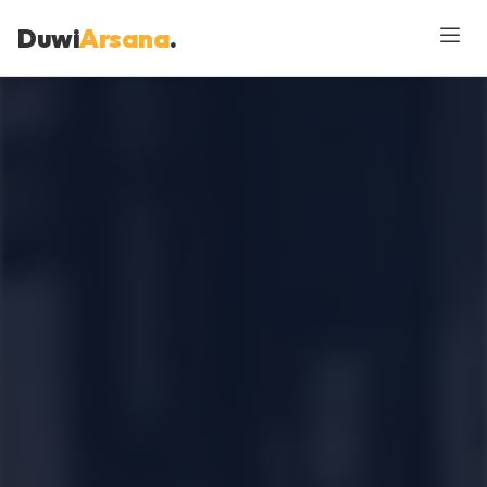
Duwi
Arsana
.