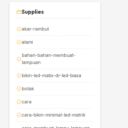
Supplies
akar-rambut
alami
bahan-bahan-membuat-
lampuan
bikin-led-matix-dr-led-biasa
botak
cara
cara-bikin-minimal-led-matrik