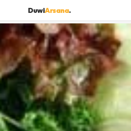
Duwi
Arsana
.