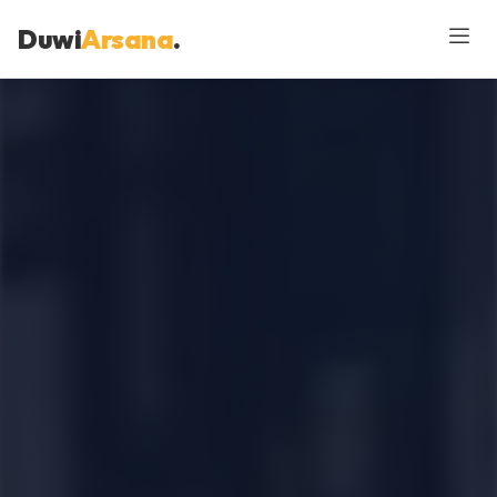
Duwi
Arsana
.