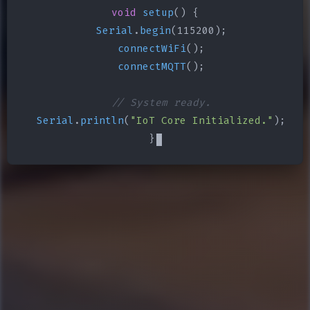
void
setup
() {

Serial
.
begin
(115200);

connectWiFi
();

connectMQTT
();

// System ready.
Serial
.
println
(
"IoT Core Initialized."
);

}