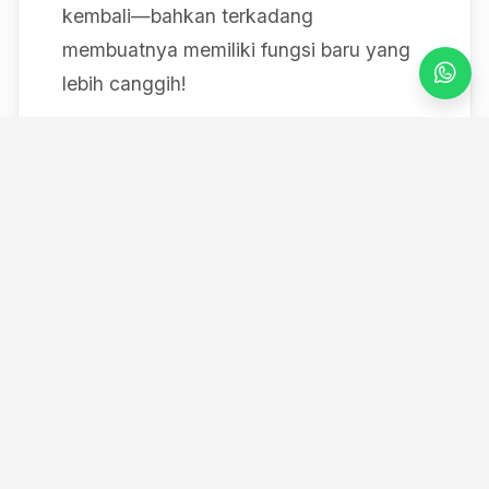
kembali—bahkan terkadang
membuatnya memiliki fungsi baru yang
lebih canggih!
Mulai dari bereksperimen dengan sistem
IoT berbasis Arduino, membedah mesin,
hingga merancang modul
custom
, saya
selalu mendokumentasikan setiap
eksperimen "gila" saya melalui blog ini
serta kanal YouTube saya. Selamat
datang di ruang kerja *out-of-the-box*
saya!