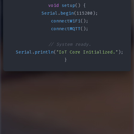
void
setup
() {

Serial
.
begin
(115200);

connectWiFi
();

connectMQTT
();

// System ready.
Serial
.
println
(
"IoT Core Initialized."
);

}