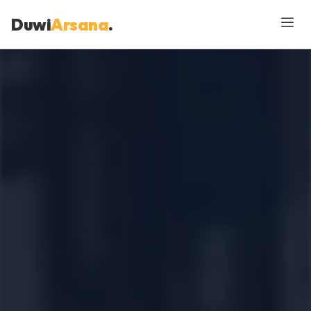
Duwi
Arsana
.