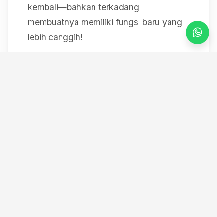
kembali—bahkan terkadang
membuatnya memiliki fungsi baru yang
lebih canggih!
Mulai dari bereksperimen dengan sistem
IoT berbasis Arduino, membedah mesin,
hingga merancang modul
custom
, saya
selalu mendokumentasikan setiap
eksperimen "gila" saya melalui blog ini
serta kanal YouTube saya. Selamat
datang di ruang kerja *out-of-the-box*
saya!