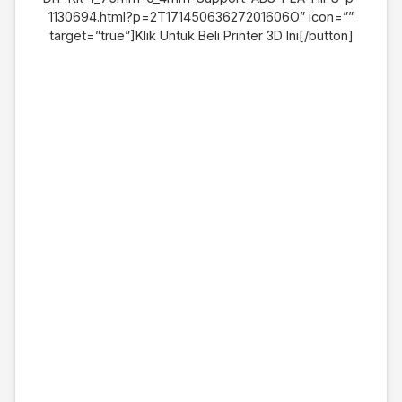
1130694.html?p=2T17145063627201606O” icon=””
target=”true”]Klik Untuk Beli Printer 3D Ini[/button]