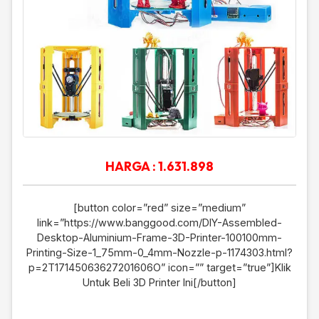
HARGA : 1.631.898
[button color=”red” size=”medium”
link=”https://www.banggood.com/DIY-Assembled-
Desktop-Aluminium-Frame-3D-Printer-100100mm-
Printing-Size-1_75mm-0_4mm-Nozzle-p-1174303.html?
p=2T17145063627201606O” icon=”” target=”true”]Klik
Untuk Beli 3D Printer Ini[/button]