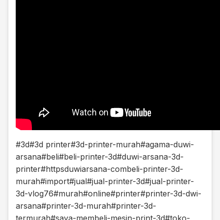
#3d
#3d printer
#3d-printer-murah
#agama-duwi-
arsana
#beli
#beli-printer-3d
#duwi-arsana-3d-
printer
#httpsduwiarsana-combeli-printer-3d-
murah
#import
#jual
#jual-printer-3d
#jual-printer-
3d-vlog76
#murah
#online
#printer
#printer-3d-dwi-
arsana
#printer-3d-murah
#printer-3d-
termurah
#saya-membeli-mesin-print-3d
#toko-