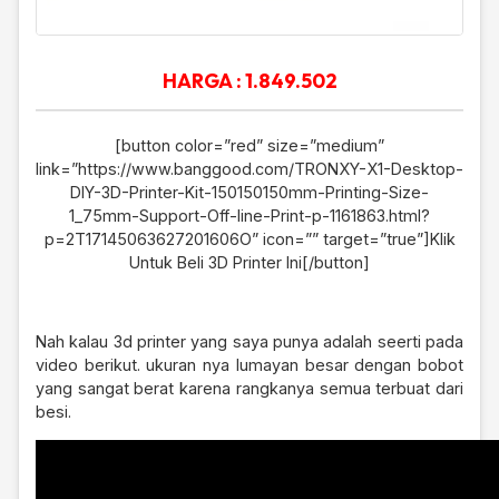
HARGA : 1.849.502
[button color=”red” size=”medium”
link=”https://www.banggood.com/TRONXY-X1-Desktop-
DIY-3D-Printer-Kit-150150150mm-Printing-Size-
1_75mm-Support-Off-line-Print-p-1161863.html?
p=2T17145063627201606O” icon=”” target=”true”]Klik
Untuk Beli 3D Printer Ini[/button]
Nah kalau 3d printer yang saya punya adalah seerti pada
video berikut. ukuran nya lumayan besar dengan bobot
yang sangat berat karena rangkanya semua terbuat dari
besi.