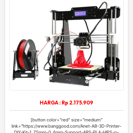
HARGA : Rp 2.175.909
[button color=”red” size=”medium”
link=”https://www.banggood.com/Anet-A8-3D-Printer-
DIY-Kit-1_75mm-0_4mm-Support-ABS-PLA-HIPS-p-