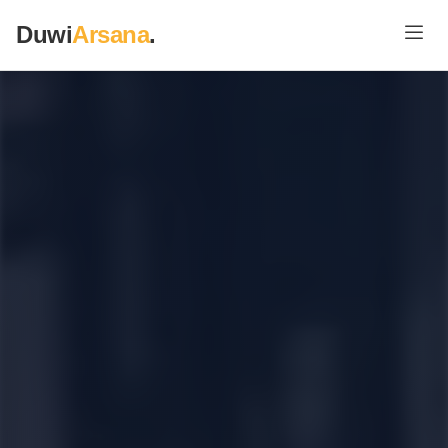
Duwi
Arsana
.