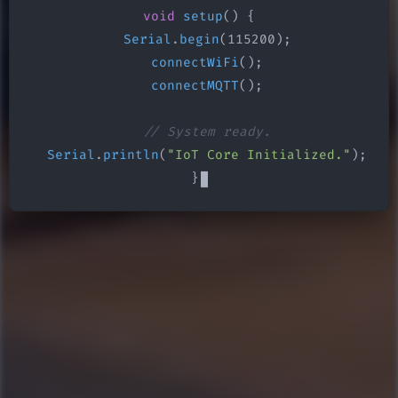
void
setup
() {

Serial
.
begin
(115200);

connectWiFi
();

connectMQTT
();

// System ready.
Serial
.
println
(
"IoT Core Initialized."
);

}