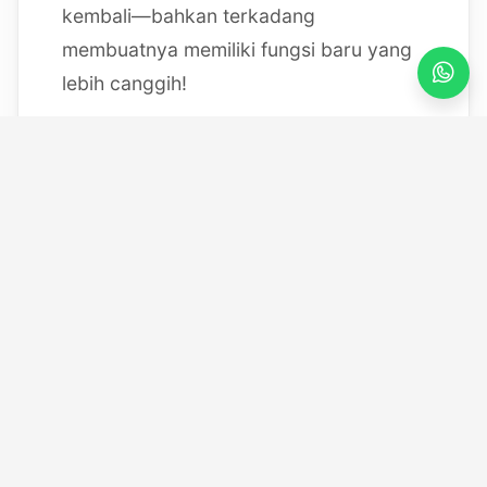
kembali—bahkan terkadang
membuatnya memiliki fungsi baru yang
lebih canggih!
Mulai dari bereksperimen dengan
sistem IoT berbasis Arduino, membedah
mesin, hingga merancang modul
custom
, saya selalu
mendokumentasikan setiap eksperimen
"gila" saya melalui blog ini serta kanal
YouTube saya. Selamat datang di ruang
kerja *out-of-the-box* saya!