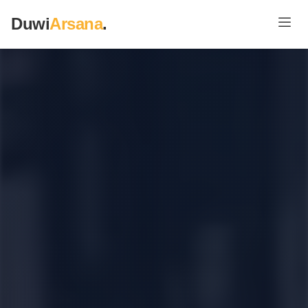
Duwi
Arsana
.