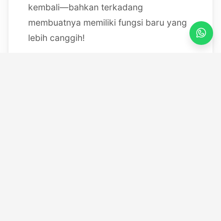
kembali—bahkan terkadang
membuatnya memiliki fungsi baru yang
lebih canggih!
Mulai dari bereksperimen dengan
sistem IoT berbasis Arduino, membedah
mesin, hingga merancang modul
custom
, saya selalu
mendokumentasikan setiap eksperimen
"gila" saya melalui blog ini serta kanal
YouTube saya. Selamat datang di ruang
kerja *out-of-the-box* saya!