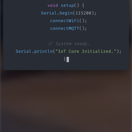
void
setup
() {

Serial
.
begin
(115200);

connectWiFi
();

connectMQTT
();

// System ready.
Serial
.
println
(
"IoT Core Initialized."
);

}