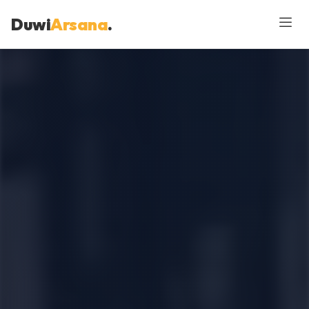
Duwi
Arsana
.