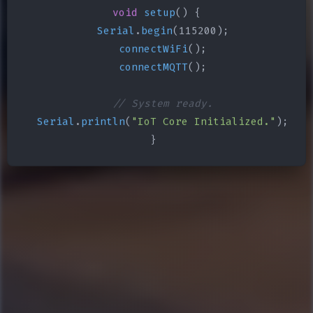
void
setup
() {

Serial
.
begin
(115200);

connectWiFi
();

connectMQTT
();

// System ready.
Serial
.
println
(
"IoT Core Initialized."
);

}