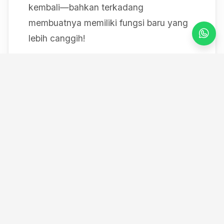
kembali—bahkan terkadang
membuatnya memiliki fungsi baru yang
lebih canggih!
Mulai dari bereksperimen dengan sistem
IoT berbasis Arduino, membedah mesin,
hingga merancang modul
custom
, saya
selalu mendokumentasikan setiap
eksperimen "gila" saya melalui blog ini
serta kanal YouTube saya. Selamat
datang di ruang kerja *out-of-the-box*
saya!