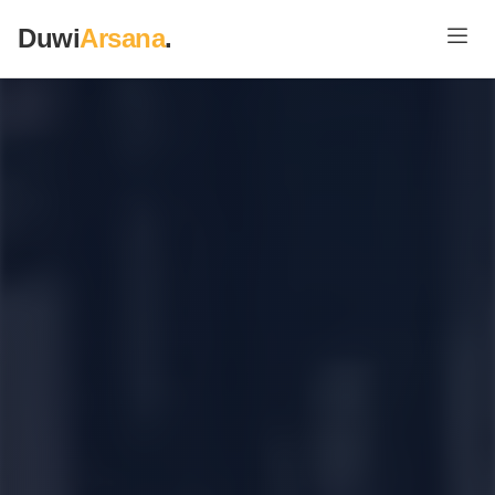
Duwi
Arsana
.