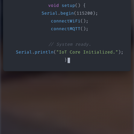
void
setup
() {

Serial
.
begin
(115200);

connectWiFi
();

connectMQTT
();

// System ready.
Serial
.
println
(
"IoT Core Initialized."
);

}