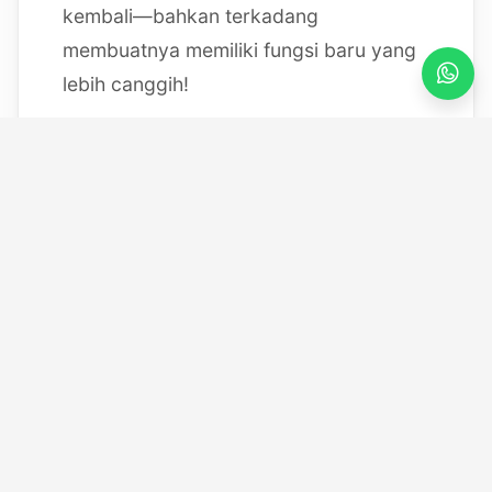
kembali—bahkan terkadang
membuatnya memiliki fungsi baru yang
lebih canggih!
Mulai dari bereksperimen dengan
sistem IoT berbasis Arduino, membedah
mesin, hingga merancang modul
custom
, saya selalu
mendokumentasikan setiap eksperimen
"gila" saya melalui blog ini serta kanal
YouTube saya. Selamat datang di ruang
kerja *out-of-the-box* saya!