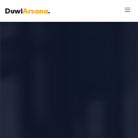
Duwi
Arsana
.