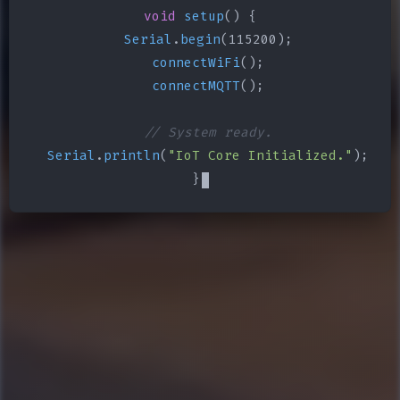
void
setup
() {

Serial
.
begin
(115200);

connectWiFi
();

connectMQTT
();

// System ready.
Serial
.
println
(
"IoT Core Initialized."
);

}