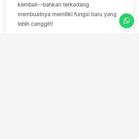
kembali—bahkan terkadang
membuatnya memiliki fungsi baru yang
lebih canggih!
Mulai dari bereksperimen dengan sistem
IoT berbasis Arduino, membedah mesin,
hingga merancang modul
custom
, saya
selalu mendokumentasikan setiap
eksperimen "gila" saya melalui blog ini
serta kanal YouTube saya. Selamat
datang di ruang kerja *out-of-the-box*
saya!