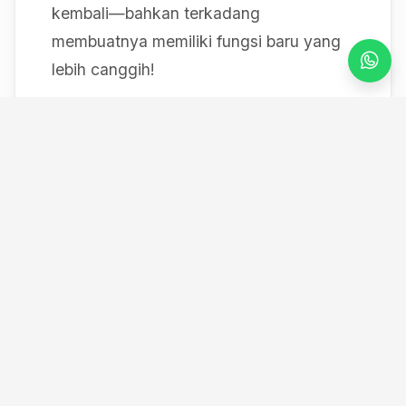
kembali—bahkan terkadang
membuatnya memiliki fungsi baru yang
lebih canggih!
Mulai dari bereksperimen dengan sistem
IoT berbasis Arduino, membedah mesin,
hingga merancang modul
custom
, saya
selalu mendokumentasikan setiap
eksperimen "gila" saya melalui blog ini
serta kanal YouTube saya. Selamat
datang di ruang kerja *out-of-the-box*
saya!