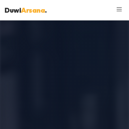
Duwi
Arsana
.