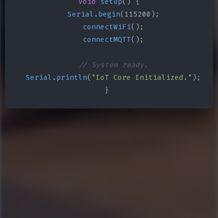
void
setup
() {

Serial
.
begin
(115200);

connectWiFi
();

connectMQTT
();

// System ready.
Serial
.
println
(
"IoT Core Initialized."
);

}