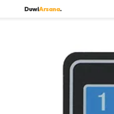
Duwi
Arsana
.