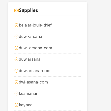
Supplies
belajar-joule-thief
duwi-arsana
duwi-arsana-com
duwiarsana
duwiarsana-com
dwi-asana-com
keamanan
keypad