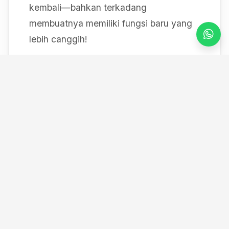
kembali—bahkan terkadang
membuatnya memiliki fungsi baru yang
lebih canggih!
Mulai dari bereksperimen dengan sistem
IoT berbasis Arduino, membedah mesin,
hingga merancang modul
custom
, saya
selalu mendokumentasikan setiap
eksperimen "gila" saya melalui blog ini
serta kanal YouTube saya. Selamat
datang di ruang kerja *out-of-the-box*
saya!