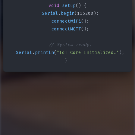
void
setup
() {

Serial
.
begin
(115200);

connectWiFi
();

connectMQTT
();

// System ready.
Serial
.
println
(
"IoT Core Initialized."
);

}