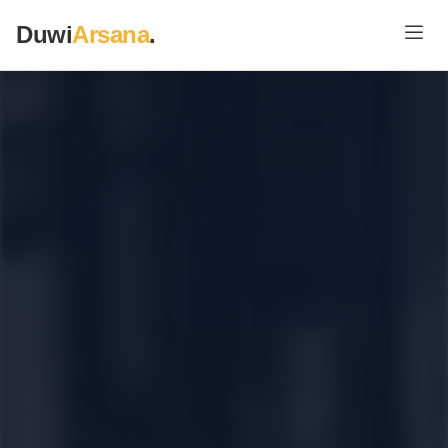
Duwi
Arsana
.