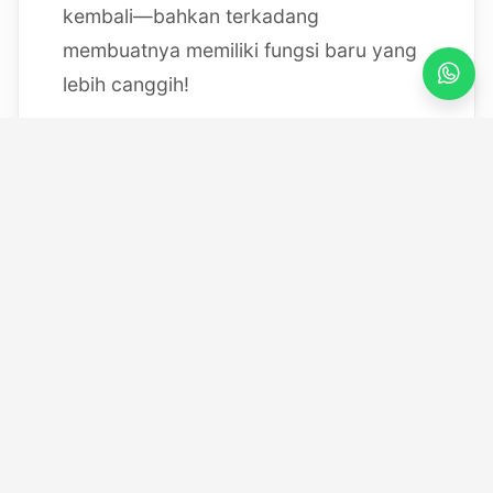
kembali—bahkan terkadang
membuatnya memiliki fungsi baru yang
lebih canggih!
Mulai dari bereksperimen dengan
sistem IoT berbasis Arduino, membedah
mesin, hingga merancang modul
custom
, saya selalu
mendokumentasikan setiap eksperimen
"gila" saya melalui blog ini serta kanal
YouTube saya. Selamat datang di ruang
kerja *out-of-the-box* saya!