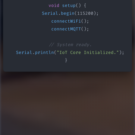
void
setup
() {

Serial
.
begin
(115200);

connectWiFi
();

connectMQTT
();

// System ready.
Serial
.
println
(
"IoT Core Initialized."
);

}