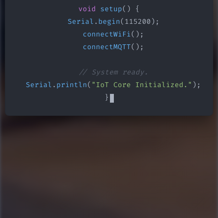
void
setup
() {

Serial
.
begin
(115200);

connectWiFi
();

connectMQTT
();

// System ready.
Serial
.
println
(
"IoT Core Initialized."
);

}