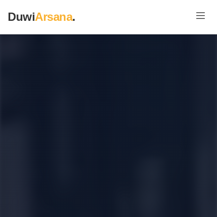
Duwi
Arsana
.