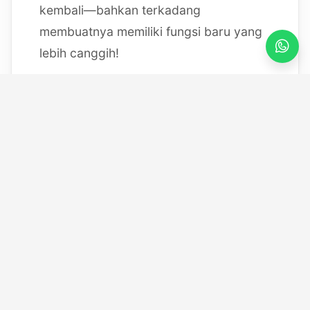
kembali—bahkan terkadang
membuatnya memiliki fungsi baru yang
lebih canggih!
Mulai dari bereksperimen dengan
sistem IoT berbasis Arduino, membedah
mesin, hingga merancang modul
custom
, saya selalu
mendokumentasikan setiap eksperimen
"gila" saya melalui blog ini serta kanal
YouTube saya. Selamat datang di ruang
kerja *out-of-the-box* saya!