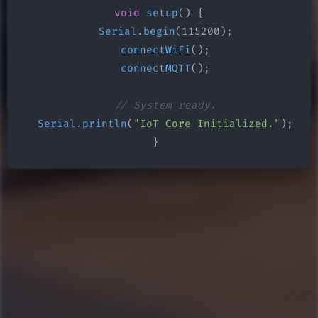
void
setup
() {

Serial
.
begin
(115200);

connectWiFi
();

connectMQTT
();

// System ready.
Serial
.
println
(
"IoT Core Initialized."
);

}