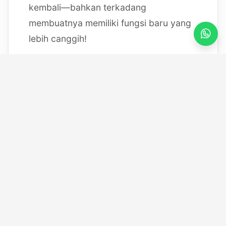
kembali—bahkan terkadang
membuatnya memiliki fungsi baru yang
lebih canggih!
Mulai dari bereksperimen dengan
sistem IoT berbasis Arduino, membedah
mesin, hingga merancang modul
custom
, saya selalu
mendokumentasikan setiap eksperimen
"gila" saya melalui blog ini serta kanal
YouTube saya. Selamat datang di ruang
kerja *out-of-the-box* saya!