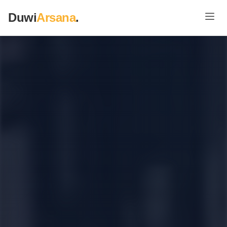
Duwi
Arsana
.