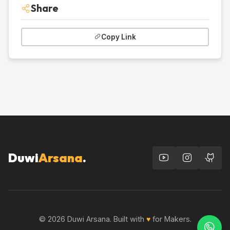
Share
Copy Link
Duwi
Arsana
.
© 2026 Duwi Arsana. Built with
♥
for Makers.