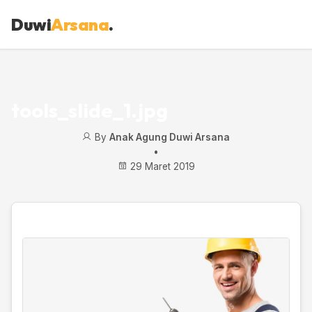
Duwi
Arsana
.
tools_slide_1.jpg
By
Anak Agung Duwi Arsana
•
29 Maret 2019