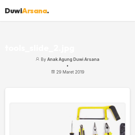
Duwi
Arsana
.
tools_slide_2.jpg
By
Anak Agung Duwi Arsana
•
29 Maret 2019