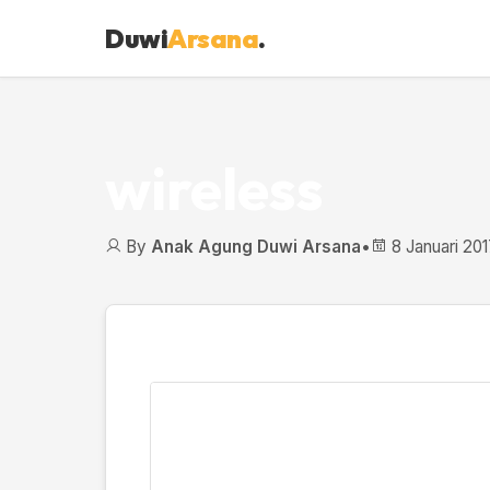
Duwi
Arsana
.
wireless
By
Anak Agung Duwi Arsana
•
8 Januari 201