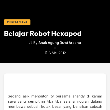
CERITA SAYA
Belajar Robot Hexapod
By
Anak Agung Duwi Arsana
•
8 Mei 2012
Sedang asik menonton tv bersama shandy di kamar
saya yang sempit ini tiba tiba saja si ngurah datang
membawa sebuah kotak besar yang berisikan sebuah