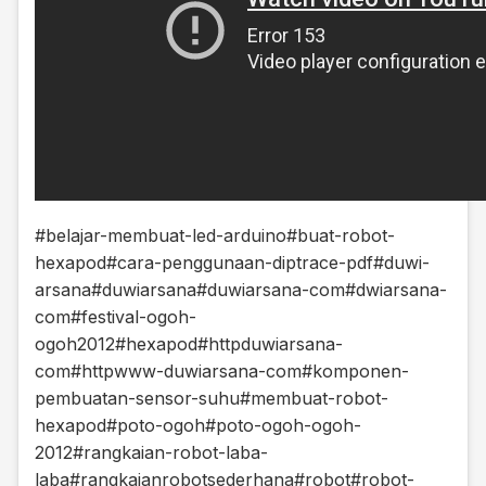
#belajar-membuat-led-arduino
#buat-robot-
hexapod
#cara-penggunaan-diptrace-pdf
#duwi-
arsana
#duwiarsana
#duwiarsana-com
#dwiarsana-
com
#festival-ogoh-
ogoh2012
#hexapod
#httpduwiarsana-
com
#httpwww-duwiarsana-com
#komponen-
pembuatan-sensor-suhu
#membuat-robot-
hexapod
#poto-ogoh
#poto-ogoh-ogoh-
2012
#rangkaian-robot-laba-
laba
#rangkaianrobotsederhana
#robot
#robot-