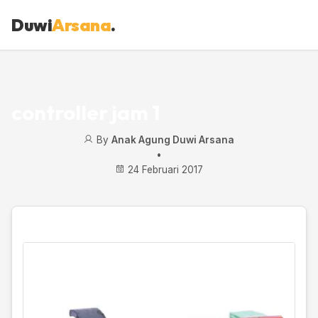
Duwi
Arsana
.
controller jam 1
By
Anak Agung Duwi Arsana
•
24 Februari 2017