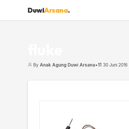
Duwi
Arsana
.
fluke
By
Anak Agung Duwi Arsana
•
30 Juni 2016