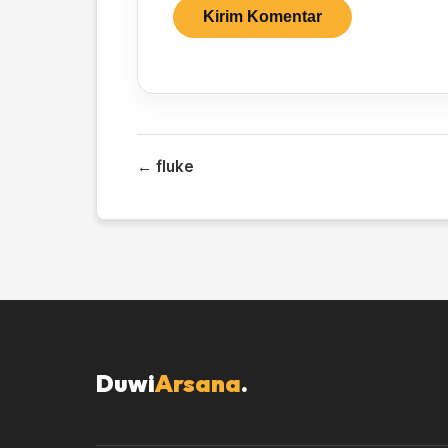
← fluke
Duwi
Arsana
.