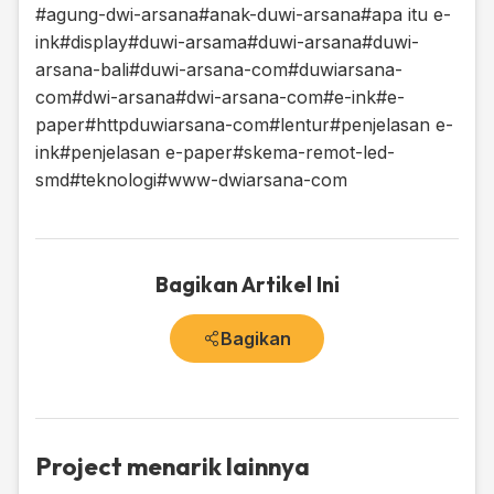
#agung-dwi-arsana
#anak-duwi-arsana
#apa itu e-
ink
#display
#duwi-arsama
#duwi-arsana
#duwi-
arsana-bali
#duwi-arsana-com
#duwiarsana-
com
#dwi-arsana
#dwi-arsana-com
#e-ink
#e-
paper
#httpduwiarsana-com
#lentur
#penjelasan e-
ink
#penjelasan e-paper
#skema-remot-led-
smd
#teknologi
#www-dwiarsana-com
Bagikan Artikel Ini
Bagikan
Project menarik lainnya