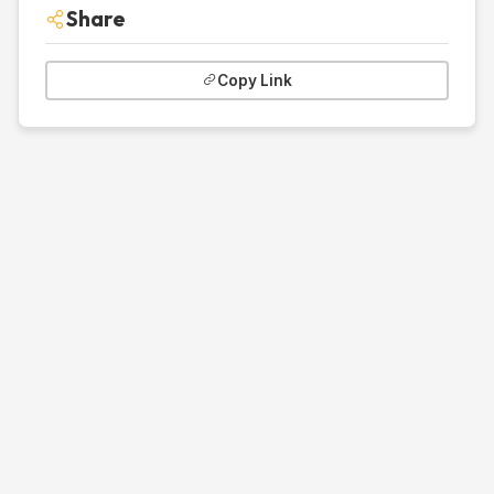
Share
Copy Link
Duwi
Arsana
.
© 2026 Duwi Arsana. Built with
♥
for Makers.