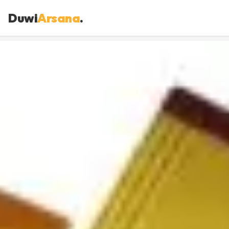
Duwi
Arsana
.