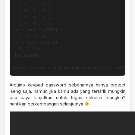
 {{'1','2','3'},

  {'4','5','6'},

  {'7','8','9'},

  {'*','0','#'}};

byte rowPins[ROWS] = {

  5, 4, 3, 2};

byte colPins[COLS] = {

  8, 7, 6};

int count=0;

Keypad keypad = Keypad( makeKeymap(keys), rowPins,
Arduino keypad password sebenarnya hanya project
iseng saja. namun jika kamu ada yang tertarik mungkin
bsa saya lanjutkan untuk tugas sekolah mungkin?
nantikan perkembangan selanjutnya