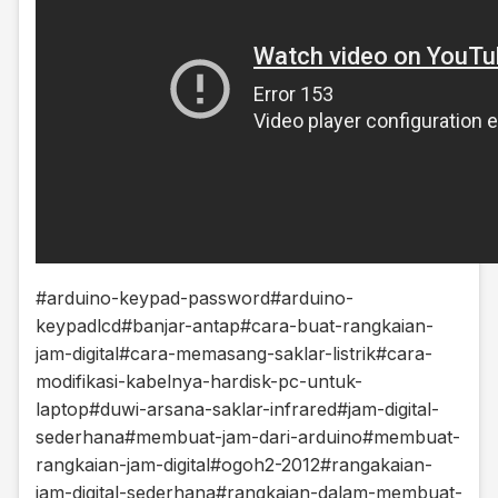
#arduino-keypad-password
#arduino-
keypadlcd
#banjar-antap
#cara-buat-rangkaian-
jam-digital
#cara-memasang-saklar-listrik
#cara-
modifikasi-kabelnya-hardisk-pc-untuk-
laptop
#duwi-arsana-saklar-infrared
#jam-digital-
sederhana
#membuat-jam-dari-arduino
#membuat-
rangkaian-jam-digital
#ogoh2-2012
#rangakaian-
jam-digital-sederhana
#rangkaian-dalam-membuat-