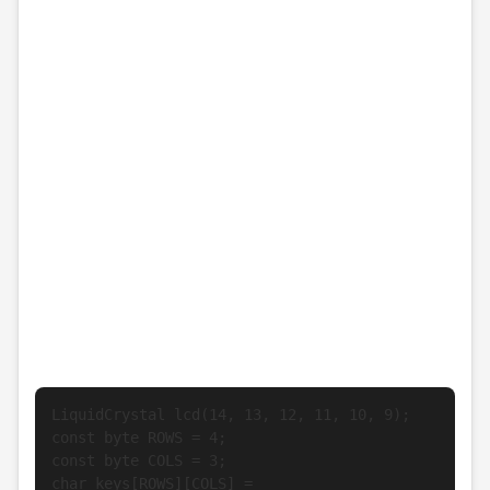
LiquidCrystal lcd(14, 13, 12, 11, 10, 9);

const byte ROWS = 4;

const byte COLS = 3;

char keys[ROWS][COLS] =
