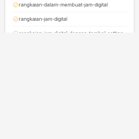
rangkaian-dalam-membuat-jam-digital
rangkaian-jam-digital
rangkaian-jam-digital-dengan-tombol-setting
rangkaian-jam-digital-sederhana
rangkaian-sederhana
rangkaian-sederhana-jam-digital
rangkain-jam-digital
source-code-sensor-ir-menggunakan-
arduino