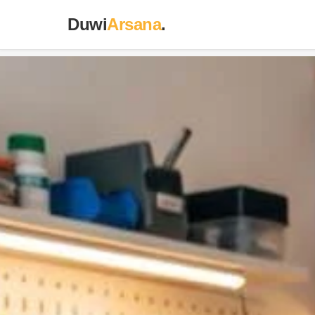
Duwi
Arsana
.