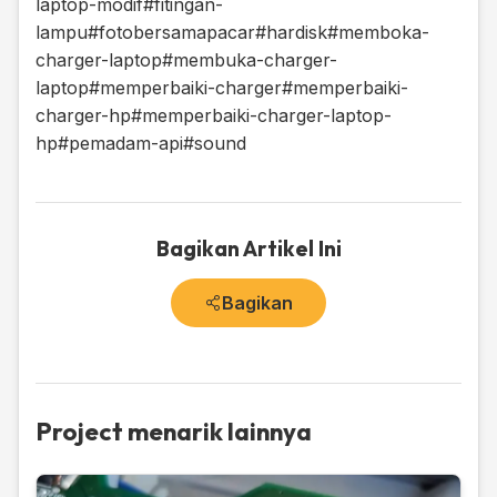
laptop-modif
#fitingan-
lampu
#fotobersamapacar
#hardisk
#memboka-
charger-laptop
#membuka-charger-
laptop
#memperbaiki-charger
#memperbaiki-
charger-hp
#memperbaiki-charger-laptop-
hp
#pemadam-api
#sound
Bagikan Artikel Ini
Bagikan
Project menarik lainnya