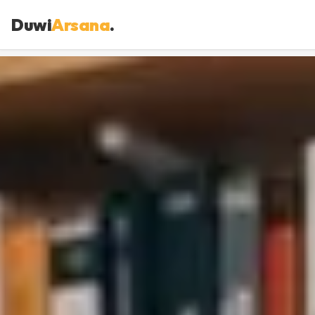
Duwi
Arsana
.