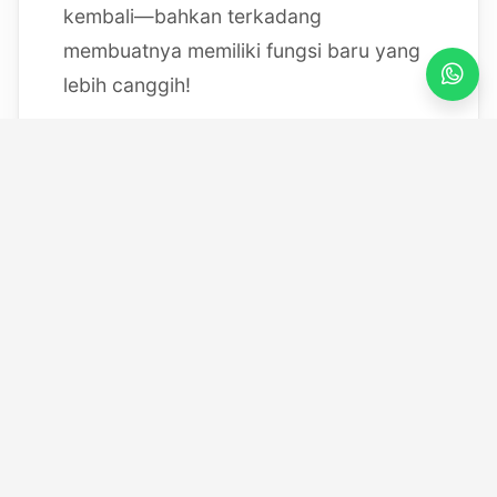
kembali—bahkan terkadang
membuatnya memiliki fungsi baru yang
lebih canggih!
Mulai dari bereksperimen dengan
sistem IoT berbasis Arduino, membedah
mesin, hingga merancang modul
custom
, saya selalu
mendokumentasikan setiap eksperimen
"gila" saya melalui blog ini serta kanal
YouTube saya. Selamat datang di ruang
kerja *out-of-the-box* saya!