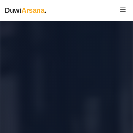
Duwi
Arsana
.