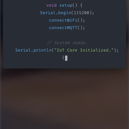
void
setup
() {

Serial
.
begin
(115200);

connectWiFi
();

connectMQTT
();

// System ready.
Serial
.
println
(
"IoT Core Initialized."
);

}