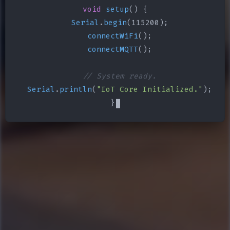
void
setup
() {

Serial
.
begin
(115200);

connectWiFi
();

connectMQTT
();

// System ready.
Serial
.
println
(
"IoT Core Initialized."
);

}