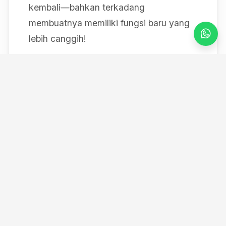
kembali—bahkan terkadang
membuatnya memiliki fungsi baru yang
lebih canggih!
Mulai dari bereksperimen dengan sistem
IoT berbasis Arduino, membedah mesin,
hingga merancang modul
custom
, saya
selalu mendokumentasikan setiap
eksperimen "gila" saya melalui blog ini
serta kanal YouTube saya. Selamat
datang di ruang kerja *out-of-the-box*
saya!