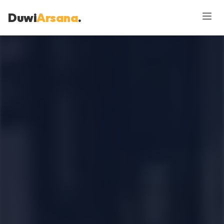
Duwi
Arsana
.