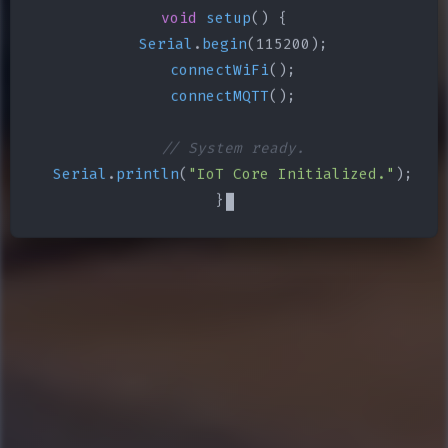
void
setup
() {

Serial
.
begin
(115200);

connectWiFi
();

connectMQTT
();

// System ready.
Serial
.
println
(
"IoT Core Initialized."
);

}