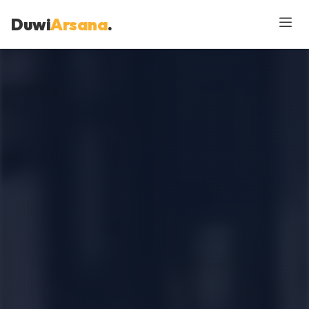
Duwi
Arsana
.