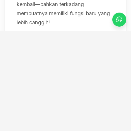
kembali—bahkan terkadang
membuatnya memiliki fungsi baru yang
lebih canggih!
Mulai dari bereksperimen dengan sistem
IoT berbasis Arduino, membedah mesin,
hingga merancang modul
custom
, saya
selalu mendokumentasikan setiap
eksperimen "gila" saya melalui blog ini
serta kanal YouTube saya. Selamat
datang di ruang kerja *out-of-the-box*
saya!