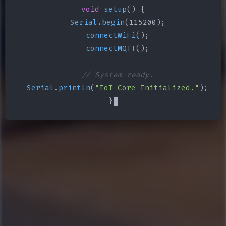
void
setup
() {

Serial
.
begin
(115200);

connectWiFi
();

connectMQTT
();

// System ready.
Serial
.
println
(
"IoT Core Initialized."
);

}