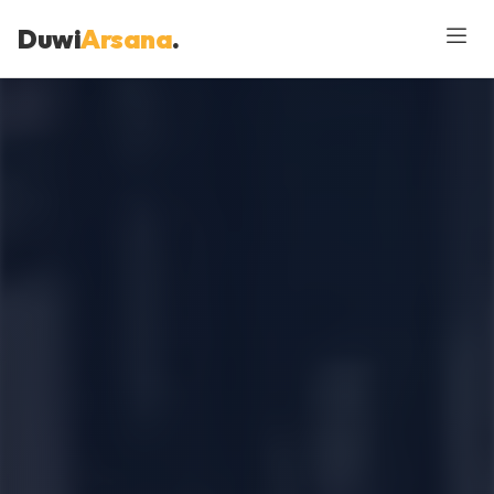
Duwi
Arsana
.