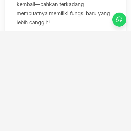
kembali—bahkan terkadang
membuatnya memiliki fungsi baru yang
lebih canggih!
Mulai dari bereksperimen dengan sistem
IoT berbasis Arduino, membedah mesin,
hingga merancang modul
custom
, saya
selalu mendokumentasikan setiap
eksperimen "gila" saya melalui blog ini
serta kanal YouTube saya. Selamat
datang di ruang kerja *out-of-the-box*
saya!