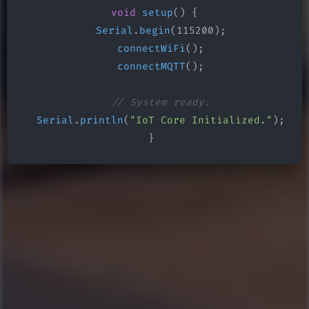
void
setup
() {

Serial
.
begin
(115200);

connectWiFi
();

connectMQTT
();

// System ready.
Serial
.
println
(
"IoT Core Initialized."
);

}