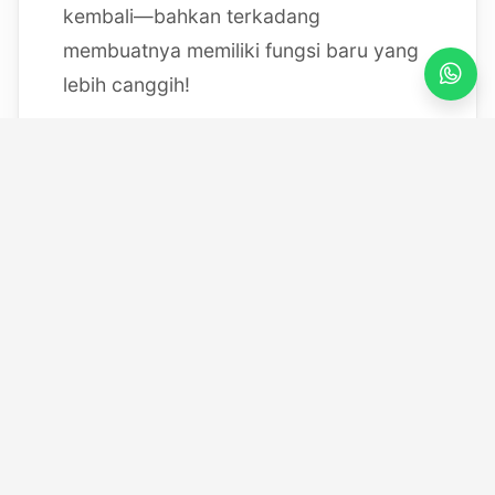
kembali—bahkan terkadang
membuatnya memiliki fungsi baru yang
lebih canggih!
Mulai dari bereksperimen dengan
sistem IoT berbasis Arduino, membedah
mesin, hingga merancang modul
custom
, saya selalu
mendokumentasikan setiap eksperimen
"gila" saya melalui blog ini serta kanal
YouTube saya. Selamat datang di ruang
kerja *out-of-the-box* saya!