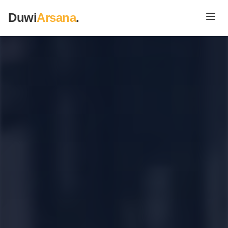
Duwi
Arsana
.