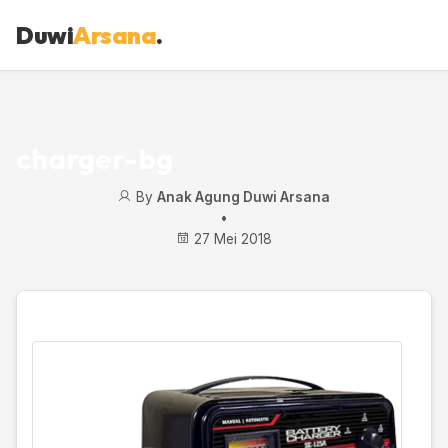
Duwi
Arsana
.
charger-bg
By
Anak Agung Duwi Arsana
•
27 Mei 2018