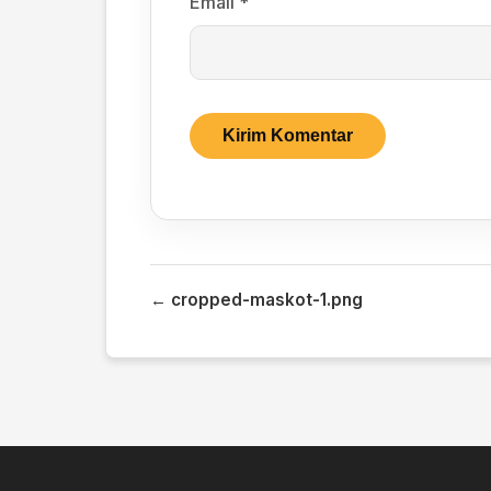
Email
*
← cropped-maskot-1.png