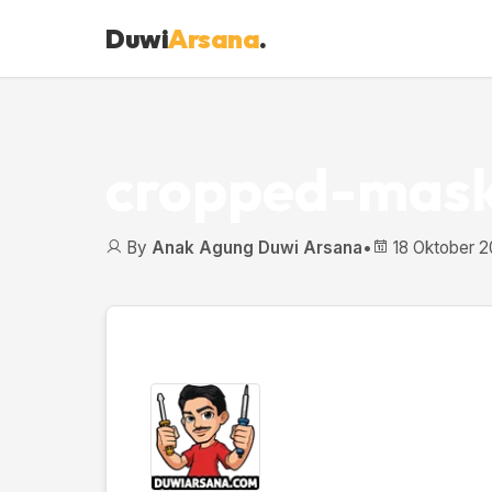
Duwi
Arsana
.
cropped-mask
By
Anak Agung Duwi Arsana
•
18 Oktober 