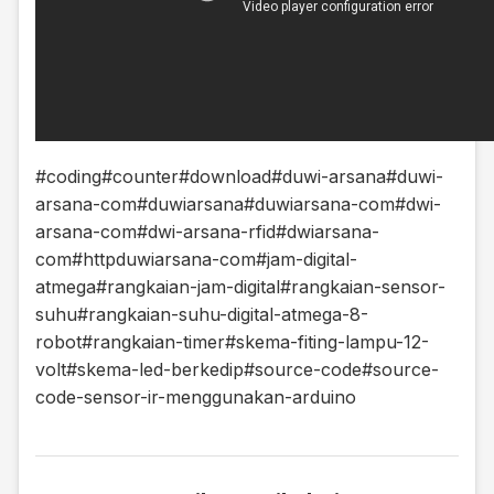
#coding
#counter
#download
#duwi-arsana
#duwi-
arsana-com
#duwiarsana
#duwiarsana-com
#dwi-
arsana-com
#dwi-arsana-rfid
#dwiarsana-
com
#httpduwiarsana-com
#jam-digital-
atmega
#rangkaian-jam-digital
#rangkaian-sensor-
suhu
#rangkaian-suhu-digital-atmega-8-
robot
#rangkaian-timer
#skema-fiting-lampu-12-
volt
#skema-led-berkedip
#source-code
#source-
code-sensor-ir-menggunakan-arduino