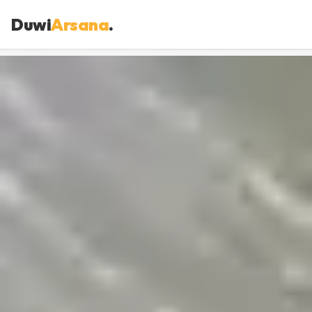
Duwi
Arsana
.