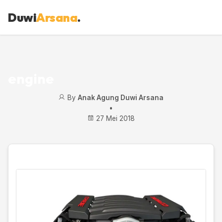
Duwi
Arsana
.
engine
By
Anak Agung Duwi Arsana
•
27 Mei 2018