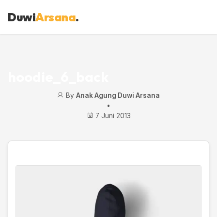
Duwi
Arsana
.
hoodie_6_back
By
Anak Agung Duwi Arsana
•
7 Juni 2013