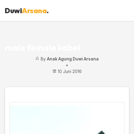
Duwi
Arsana
.
male female kabel
By
Anak Agung Duwi Arsana
•
10 Juni 2016