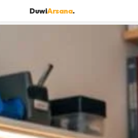
Duwi
Arsana
.