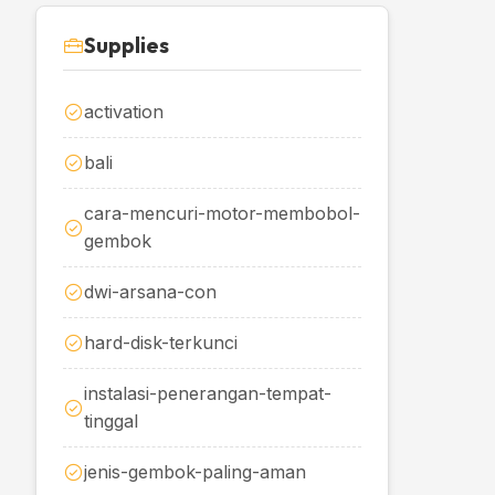
Supplies
activation
bali
cara-mencuri-motor-membobol-
gembok
dwi-arsana-con
hard-disk-terkunci
instalasi-penerangan-tempat-
tinggal
jenis-gembok-paling-aman