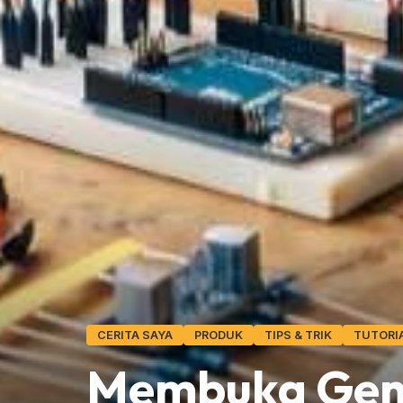
CERITA SAYA
PRODUK
TIPS & TRIK
TUTORI
Membuka Gem