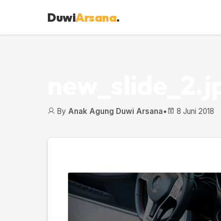
Duwi
Arsana
.
new_slide_2.j
By
Anak Agung Duwi Arsana
•
8 Juni 2018