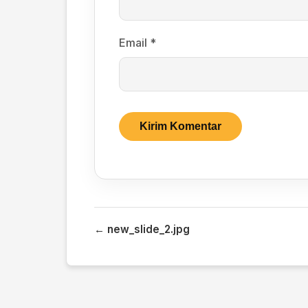
Email
*
← new_slide_2.jpg