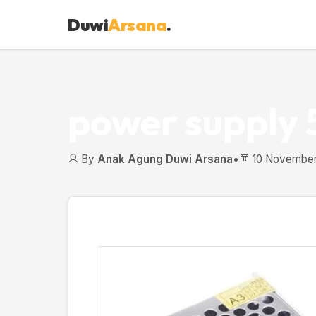
Duwi
Arsana
.
power supply 
By
Anak Agung Duwi Arsana
•
10 November