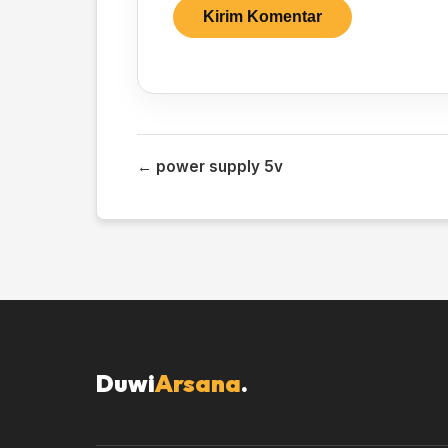
← power supply 5v
Duwi
Arsana
.