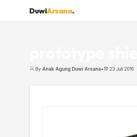
Duwi
Arsana
.
prototype shie
By
Anak Agung Duwi Arsana
•
23 Juli 2016