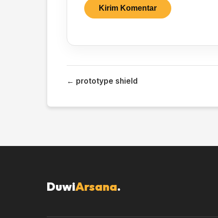
← prototype shield
Duwi
Arsana
.