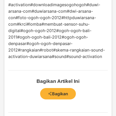
#activation
#downloadimagesogohogoh
#duwi-
arsana-com
#duwiarsana-com
#dwi-arsana-
con
#foto-ogoh-ogoh-2012
#httpduwiarsana-
com
#krci
#lomba
#membuat-sensor-suhu-
digital
#ogoh-ogoh-2012
#ogoh-ogoh-bali-
2011
#ogoh-ogoh-bali-2012
#ogoh-ogoh-
denpasar
#ogoh-ogoh-denpasar-
2012
#rangkaian
#robot
#skema-rangkaian-sound-
activation-duwiarsana
#sound
#sound-activation
Bagikan Artikel Ini
Bagikan