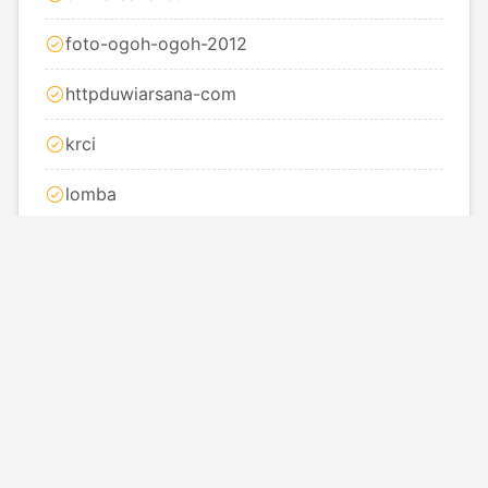
foto-ogoh-ogoh-2012
httpduwiarsana-com
krci
lomba
membuat-sensor-suhu-digital
ogoh-ogoh-2012
ogoh-ogoh-bali-2011
ogoh-ogoh-bali-2012
ogoh-ogoh-denpasar