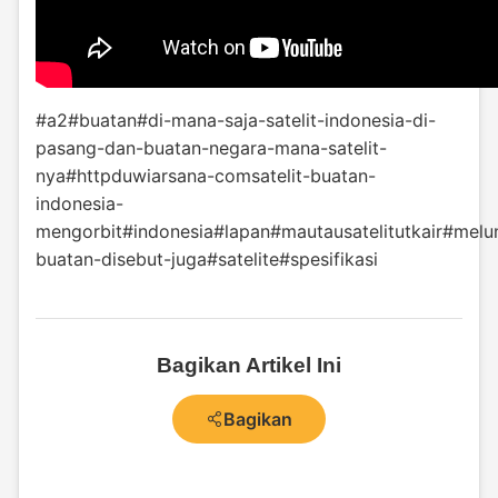
#a2
#buatan
#di-mana-saja-satelit-indonesia-di-
pasang-dan-buatan-negara-mana-satelit-
nya
#httpduwiarsana-comsatelit-buatan-
indonesia-
mengorbit
#indonesia
#lapan
#mautausatelitutkair
#melu
buatan-disebut-juga
#satelite
#spesifikasi
Bagikan Artikel Ini
Bagikan