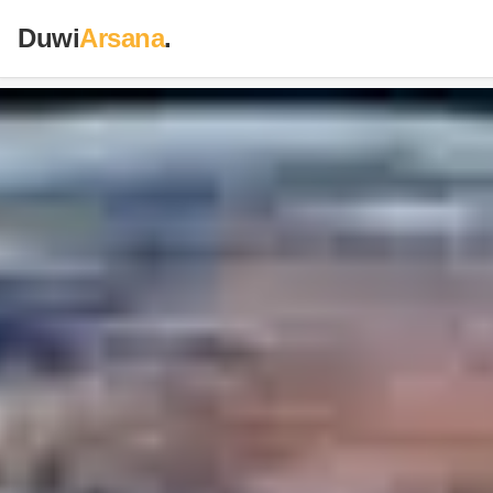
Duwi
Arsana
.