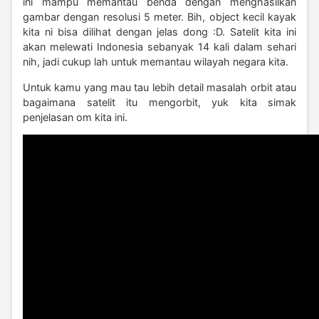
ini mampu memantau benda dengan menghasilkan
gambar dengan resolusi 5 meter. Bih, object kecil kayak
kita ni bisa dilihat dengan jelas dong :D. Satelit kita ini
akan melewati Indonesia sebanyak 14 kali dalam sehari
nih, jadi cukup lah untuk memantau wilayah negara kita.
Untuk kamu yang mau tau lebih detail masalah orbit atau
bagaimana satelit itu mengorbit, yuk kita simak
penjelasan om kita ini.