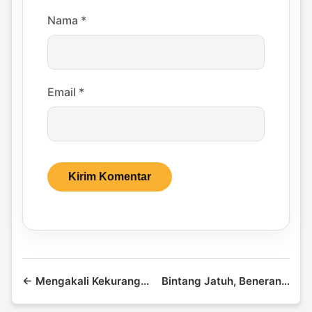
Nama
*
Email
*
← Mengakali Kekurangan Daya Listrik
Bintang Jatuh, Beneran ga sih? →