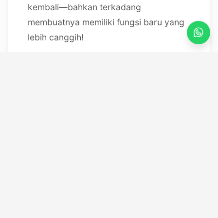
kembali—bahkan terkadang
membuatnya memiliki fungsi baru yang
lebih canggih!
Mulai dari bereksperimen dengan
sistem IoT berbasis Arduino, membedah
mesin, hingga merancang modul
custom
, saya selalu
mendokumentasikan setiap eksperimen
"gila" saya melalui blog ini serta kanal
YouTube saya. Selamat datang di ruang
kerja *out-of-the-box* saya!