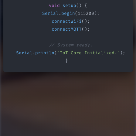
void
setup
() {

Serial
.
begin
(115200);

connectWiFi
();

connectMQTT
();

// System ready.
Serial
.
println
(
"IoT Core Initialized."
);

}