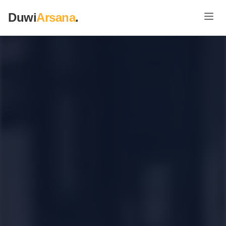
Duwi
Arsana
.