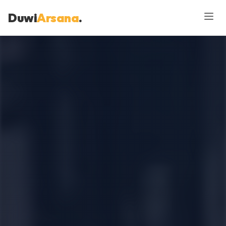
Duwi
Arsana
.