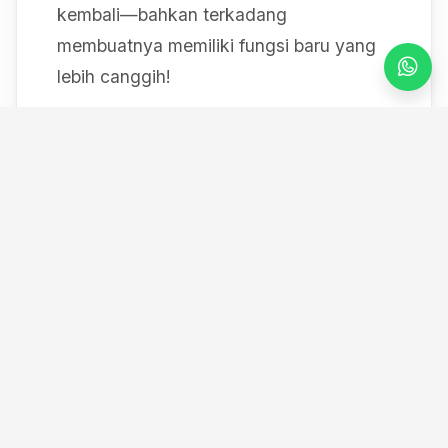
kembali—bahkan terkadang
membuatnya memiliki fungsi baru yang
lebih canggih!
Mulai dari bereksperimen dengan sistem
IoT berbasis Arduino, membedah mesin,
hingga merancang modul
custom
, saya
selalu mendokumentasikan setiap
eksperimen "gila" saya melalui blog ini
serta kanal YouTube saya. Selamat
datang di ruang kerja *out-of-the-box*
saya!