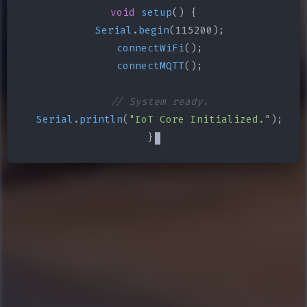
void
setup
() {

Serial
.
begin
(115200);

connectWiFi
();

connectMQTT
();

// System ready.
Serial
.
println
(
"IoT Core Initialized."
);

}