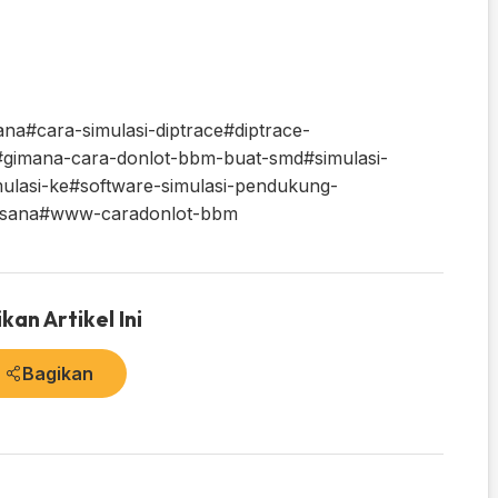
ana
#cara-simulasi-diptrace
#diptrace-
#gimana-cara-donlot-bbm-buat-smd
#simulasi-
ulasi-ke
#software-simulasi-pendukung-
sana
#www-caradonlot-bbm
kan Artikel Ini
Bagikan