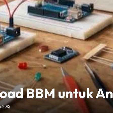
ad BBM untuk And
r 2013