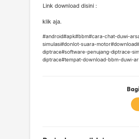
Link download disini :
klik aja.
#android
#apk
#bbm
#cara-chat-duwi-ars
simulasi
#donlot-suara-motor
#download
diptrace
#software-penujang-diptrace-sim
diptrace
#tempat-download-bbm-duwi-ar
Bagi