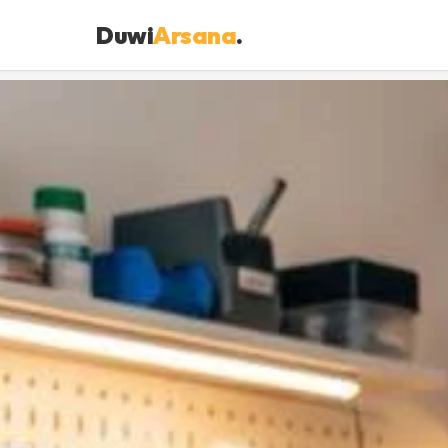
Duwi
Arsana
.