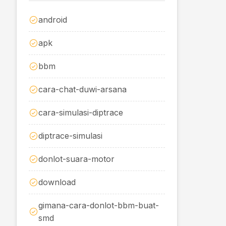
android
apk
bbm
cara-chat-duwi-arsana
cara-simulasi-diptrace
diptrace-simulasi
donlot-suara-motor
download
gimana-cara-donlot-bbm-buat-
smd