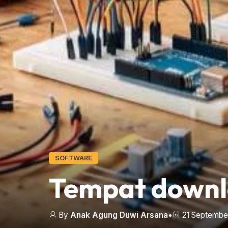
SOFTWARE
Tempat downlo
By
Anak Agung Duwi Arsana
•
21 Septembe